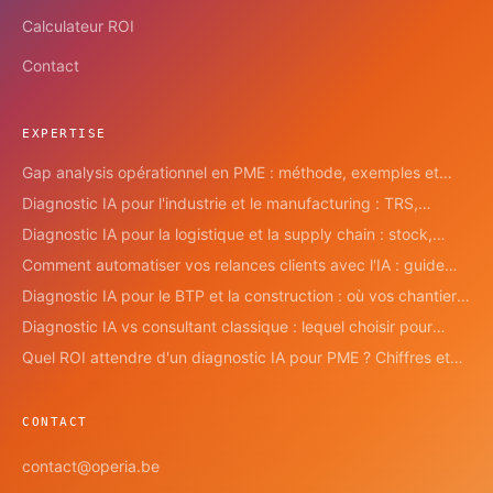
Calculateur ROI
Contact
EXPERTISE
Gap analysis opérationnel en PME : méthode, exemples et
chiffres
Diagnostic IA pour l'industrie et le manufacturing : TRS,
qualité, maintenance
Diagnostic IA pour la logistique et la supply chain : stock,
transport, livraison
Comment automatiser vos relances clients avec l'IA : guide
pratique pour PME
Diagnostic IA pour le BTP et la construction : où vos chantiers
perdent de l'argent
Diagnostic IA vs consultant classique : lequel choisir pour
votre PME ?
Quel ROI attendre d'un diagnostic IA pour PME ? Chiffres et
cas concrets
CONTACT
contact@operia.be